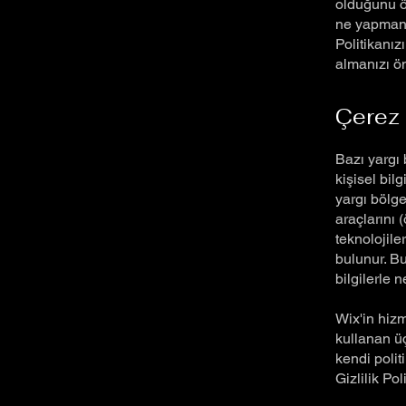
olduğunu ö
ne yapmanız
Politikanız
almanızı ön
Çerez 
Bazı yargı 
kişisel bil
yargı bölg
araçlarını (
teknolojile
bulunur. Bu
bilgilerle n
Wix'in hizm
kullanan üçü
kendi polit
Gizlilik Po