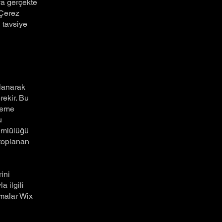
ya gerçekte
 Çerez
 tavsiye
llanarak
rekir. Bu
zleme
u
kümlülüğü
 toplanan
rini
a ilgili
amalar Wix